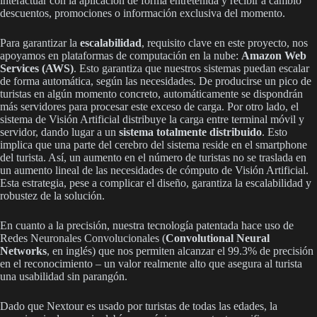
interactuar con la aplicación de forma entretenida y recibir a cambio
descuentos, promociones o información exclusiva del momento.
Para garantizar la
escalabilidad
, requisito clave en este proyecto, nos
apoyamos en plataformas de computación en la nube:
Amazon Web
Services (AWS)
. Esto garantiza que nuestros sistemas puedan escalar
de forma automática, según las necesidades. De producirse un pico de
turistas en algún momento concreto, automáticamente se dispondrán
más servidores para procesar este exceso de carga. Por otro lado, el
sistema de Visión Artificial distribuye la carga entre terminal móvil y
servidor, dando lugar a un
sistema totalmente distribuido
. Esto
implica que una parte del cerebro del sistema reside en el smartphone
del turista. Así, un aumento en el número de turistas no se traslada en
un aumento lineal de las necesidades de cómputo de Visión Artificial.
Esta estrategia, pese a complicar el diseño, garantiza la escalabilidad y
robustez de la solución.
En cuanto a la precisión, nuestra tecnología patentada hace uso de
Redes Neuronales Convolucionales (
Convolutional Neural
Networks
, en inglés) que nos permiten alcanzar el 99.3% de precisión
en el reconocimiento – un valor realmente alto que asegura al turista
una usabilidad sin parangón.
Dado que Nextour es usado por turistas de todas las edades, la